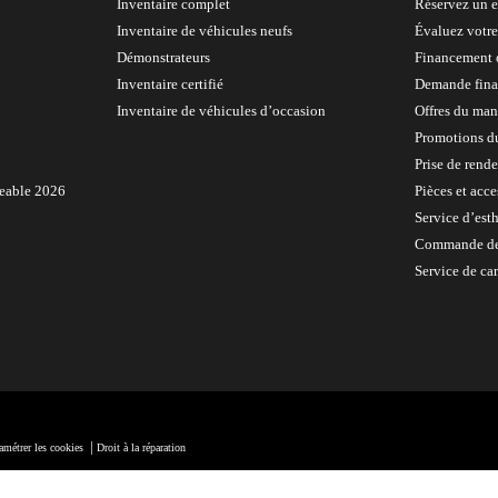
Inventaire complet
Réservez un e
Inventaire de véhicules neufs
Évaluez votr
Démonstrateurs
Financement 
Inventaire certifié
Demande fina
Inventaire de véhicules d’occasion
Offres du man
Promotions d
Prise de rend
geable 2026
Pièces et acce
Service d’est
Commande de
Service de car
|
amétrer les cookies
Droit à la réparation