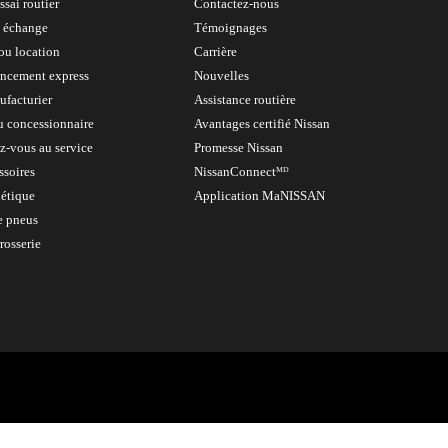
ssai routier
Contactez-nous
e échange
Témoignages
ou location
Carrière
ncement express
Nouvelles
ufacturier
Assistance routière
u concessionnaire
Avantages certifié Nissan
ez-vous au service
Promesse Nissan
ssoires
NissanConnectᴹᴰ
hétique
Application MaNISSAN
 pneus
rosserie