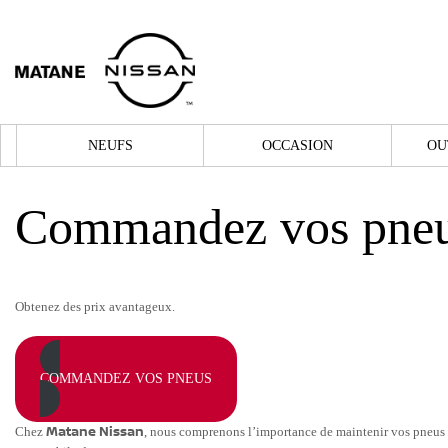
NEUFS
OCCASION
OU
Commandez vos pne
Obtenez des prix avantageux.
COMMANDEZ VOS PNEUS
Chez
Matane Nissan
, nous comprenons l’importance de maintenir vos pneus en