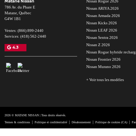
Matane Nissan
Nissan Rogue 2026
786 Av. du Phare E
Nissan ARIYA 2026
Matane
,
Québec
Nissan Armada 2026
G4W 1B1
Nissan Kicks 2026
Nissan LEAF 2026
Ventes:
(866) 899-2440
Services:
(418) 562-2440
Nissan Sentra 2026
Nissan Z 2026
4.3
Nissan Rogue hybride rechar
Nissan Frontier 2026
Nissan Murano 2026
+ Voir tous les modèles
2026 © MATANE NISSAN
| Tous droits réservés.
|
|
|
|
Termes & conditions
Politique et confidentialité
Désabonnement
Politique de cookies (CA)
Par
DÉVELOPPÉ PAR