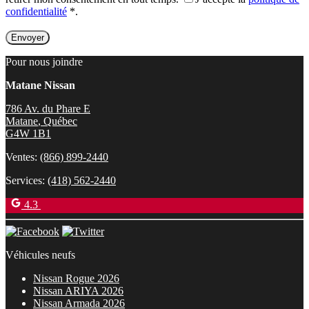
confidentialité
*
.
Pour nous joindre
Matane Nissan
786 Av. du Phare E
Matane
,
Québec
G4W 1B1
Ventes:
(866) 899-2440
Services:
(418) 562-2440
4.3
Véhicules neufs
Nissan Rogue 2026
Nissan ARIYA 2026
Nissan Armada 2026