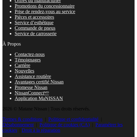
Offres du manufacturier
Promotions du concessionnaire
Prise de rendez-vous au service
Pièces et accessoires
Service d’esthétique
Commande de pneus
Service de carrosserie
À Propos
Contactez-nous
Témoignages
Carrière
Nouvelles
Assistance routière
Avantages certifié Nissan
Promesse Nissan
NissanConnectᴹᴰ
Application MaNISSAN
2026 © Matane Nissan
| Tous droits réservés.
Termes & conditions
|
Politique et confidentialité
|
Désabonnement
|
Politique de cookies (CA)
|
Paramétrer les
cookies
|
Droit à la réparation