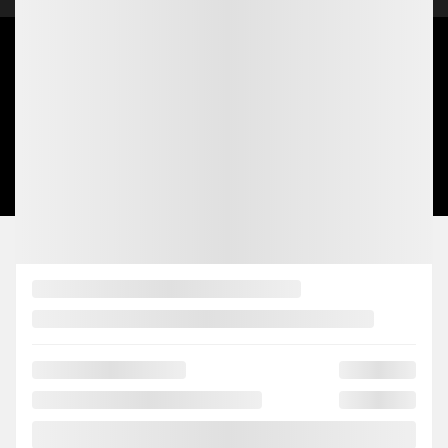
2026 © MATANE NISSAN
| Tous droits réservés.
|
|
|
Termes & conditions
Politique et confidentialité
Désabonnement
Politique de
|
|
cookies (CA)
Paramétrer les cookies
Droit à la réparation
DÉVELOPPÉ PAR