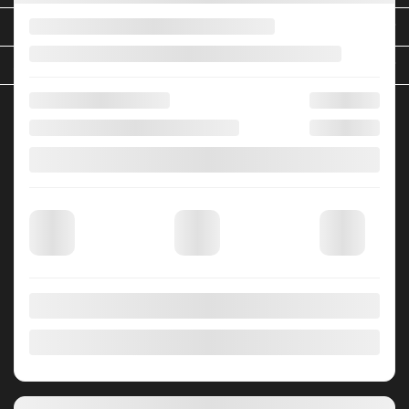
LIENS RAPIDES
À PROPOS
POUR NOUS JOINDRE
Matane Nissan
786 Av. du Phare E
Matane
,
Québec
G4W 1B1
Ventes:
(866) 899-2440
Services:
(418) 562-2440
4.3