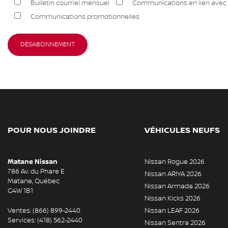
Bulletin courriel mensuel
Communications en lien avec 
Communications promotionnelles
POUR NOUS JOINDRE
VÉHICULES NEUFS
Matane Nissan
Nissan Rogue 2026
786 Av. du Phare E
Nissan ARIYA 2026
Matane
,
Québec
Nissan Armada 2026
G4W 1B1
Nissan Kicks 2026
Ventes:
(866) 899-2440
Nissan LEAF 2026
Services:
(418) 562-2440
Nissan Sentra 2026