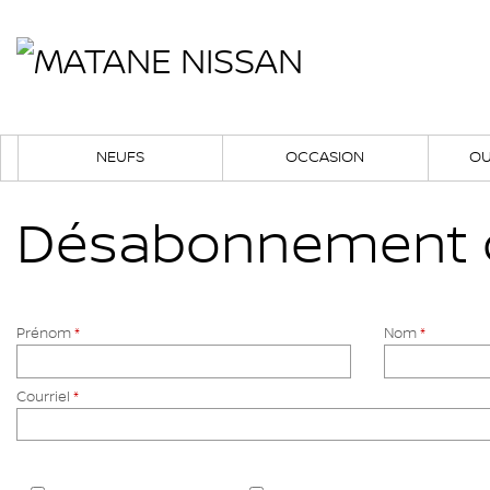
NEUFS
OCCASION
OU
Désabonnement de 
Prénom
*
Nom
*
Courriel
*