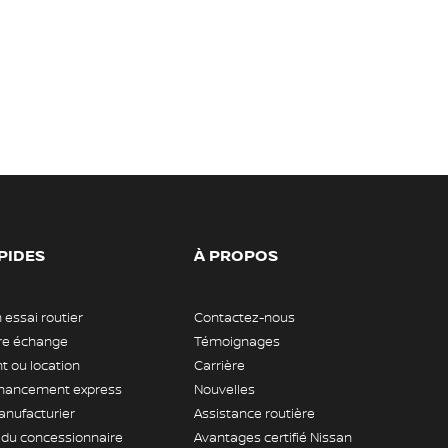
PIDES
À PROPOS
 essai routier
Contactez-nous
tre échange
Témoignages
 ou location
Carrière
nancement express
Nouvelles
anufacturier
Assistance routière
 du concessionnaire
Avantages certifié Nissan