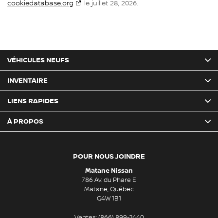
cookiedatabase.org
le juillet 28, 2026.
VÉHICULES NEUFS
INVENTAIRE
LIENS RAPIDES
À PROPOS
POUR NOUS JOINDRE
Matane Nissan
786 Av. du Phare E
Matane
,
Québec
G4W 1B1
Ventes:
(866) 899-2440