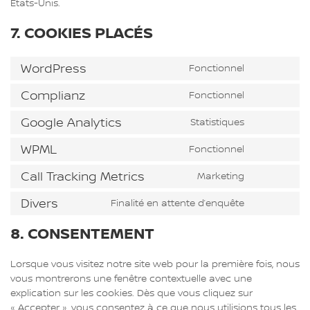
États-Unis.
7. COOKIES PLACÉS
WordPress
Fonctionnel
Consent
to
Complianz
Fonctionnel
Consent
service
to
wordpress
Google Analytics
Statistiques
Consent
service
to
complianz
WPML
Fonctionnel
Consent
service
to
google-
Call Tracking Metrics
Marketing
Consent
service
analytics
to
wpml
Divers
Finalité en attente d’enquête
Consent
service
to
call-
8. CONSENTEMENT
service
tracking-
divers
metrics
Lorsque vous visitez notre site web pour la première fois, nous
vous montrerons une fenêtre contextuelle avec une
explication sur les cookies. Dès que vous cliquez sur
« Accepter », vous consentez à ce que nous utilisions tous les