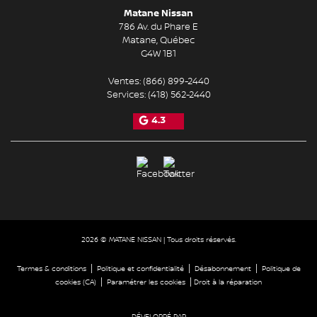
Matane Nissan
786 Av. du Phare E
Matane
,
Québec
G4W 1B1
Ventes:
(866) 899-2440
Services:
(418) 562-2440
4.3
2026 © MATANE NISSAN
| Tous droits réservés.
|
|
|
Termes & conditions
Politique et confidentialité
Désabonnement
Politique de
|
|
cookies (CA)
Paramétrer les cookies
Droit à la réparation
DÉVELOPPÉ PAR