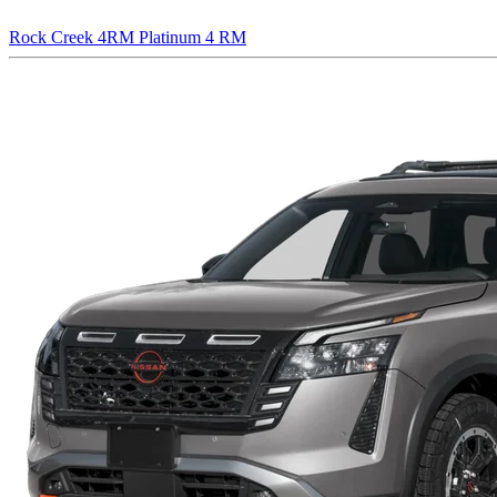
Rock Creek 4RM
Platinum 4 RM