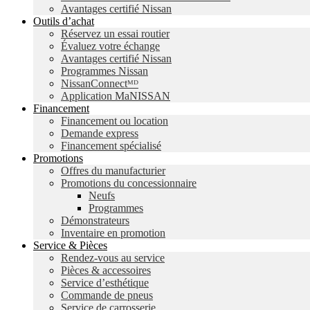
Avantages certifié Nissan
Outils d’achat
Réservez un essai routier
Évaluez votre échange
Avantages certifié Nissan
Programmes Nissan
NissanConnectᴹᴰ
Application MaNISSAN
Financement
Financement ou location
Demande express
Financement spécialisé
Promotions
Offres du manufacturier
Promotions du concessionnaire
Neufs
Programmes
Démonstrateurs
Inventaire en promotion
Service & Pièces
Rendez-vous au service
Pièces & accessoires
Service d’esthétique
Commande de pneus
Service de carrosserie