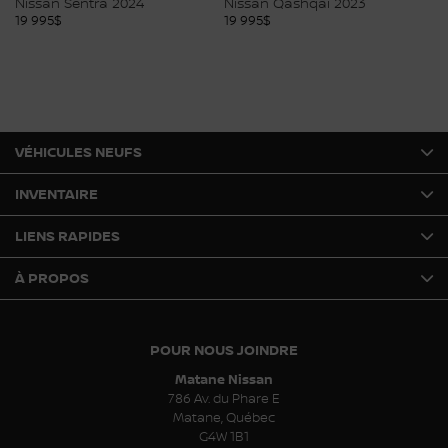
Nissan Sentra 2024
Nissan Qashqai 2023
Ni
19 995
$
19 995
$
20
VÉHICULES NEUFS
INVENTAIRE
LIENS RAPIDES
À PROPOS
POUR NOUS JOINDRE
Matane Nissan
786 Av. du Phare E
Matane
,
Québec
G4W 1B1