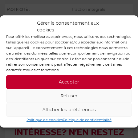
MOTRICITÉ :
Traction intégrale
MOTEUR :
3 Cylindres
Gérer le consentement aux
cookies
CARBURANT :
Pour offrir les meilleures expériences, nous utilisons des technologies
COULEUR EXTÉRIEUR :
Super Black (KH3)
telles que les cookies pour stocker et/ou accéder aux informations
sur l'appareil. Le consentement à ces technologies nous permettra
NUMÉRO DE STOCK :
M26079
de traiter des données telles que le comportement de navigation ou
des identifiants uniques sur ce site. Le fait de ne pas consentir ou de
NIV :
JN8BT3AB0TW087390
retirer son consentement peut affecter négativement certaines
caractéristiques et fonctions.
Accepter
Ce NISSAN ROGUE S 2026 est disponible chez Matane Nissan à
Matane. Contactez notre équipe des ventes ou venez nous visiter
au 786 Av. du Phare E pour obtenir plus d'informations, en faire
Refuser
l'essai ou le réserver.
Afficher les préférences
CE VÉHICULE VOUS
Politique de cookies
Politique de confidentialité
INTÉRESSE? N’EN RESTEZ