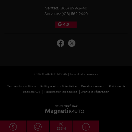
Ventes:
(866) 899-2440
Services:
(418) 562-2440
4.3
2026 © MATANE NISSAN
| Tous droits réservés.
|
|
|
Termes & conditions
Politique et confidentialité
Désabonnement
Politique de
|
|
cookies (CA)
Paramétrer les cookies
Droit à la réparation
DÉVELOPPÉ PAR
ESSAI
ÉCHANGE